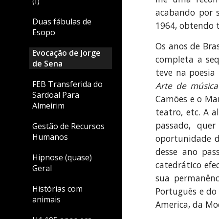
(I)
acabando por s
Duas fábulas de
1964, obtendo t
Esopo
Os anos de Bras
Evocação de Jorge
completa a seq
de Sena
teve na poesia
FEB Transferida do
Arte de música
Sardoal Para
Camões e o Man
Almeirim
teatro, etc. A 
passado, que
Gestão de Recursos
Humanos
oportunidade d
desse ano pass
Hipnose (quase)
catedrático efe
Geral
sua permanênci
Histórias com
Português e do
animais
America, da Mod