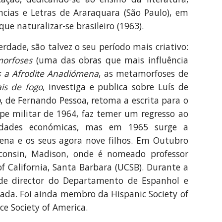
ncias e Letras de Araraquara (São Paulo), em
e naturalizar-se brasileiro (1963).
erdade, são talvez o seu período mais criativo:
orfoses
(uma das obras que mais influência
s a Afrodite Anadiómena
, as metamorfoses de
ais de fogo
, investiga e publica sobre Luís de
o
, de Fernando Pessoa, retoma a escrita para o
lpe militar de 1964, faz temer um regresso ao
uldades económicas, mas em 1965 surge a
ena e os seus agora nove filhos. Em Outubro
sconsin, Madison, onde é nomeado professor
of California, Santa Barbara (UCSB). Durante a
 de director do Departamento de Espanhol e
ada. Foi ainda membro da Hispanic Society of
e Society of America.