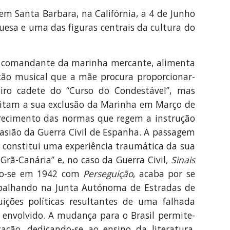
em Santa Barbara, na Califórnia, a 4 de Junho
uesa e uma das figuras centrais da cultura do
ai, comandante da marinha mercante, alimenta
ção musical que a mãe procura proporcionar-
iro cadete do “Curso do Condestável”, mas
itam a sua exclusão da Marinha em Março de
urecimento das normas que regem a instrução
asião da Guerra Civil de Espanha. A passagem
constitui uma experiência traumática da sua
Grã-Canária” e, no caso da Guerra Civil,
Sinais
ndo-se em 1942 com
Perseguição
, acaba por se
trabalhando na Junta Autónoma de Estradas de
ições políticas resultantes de uma falhada
 envolvido. A mudança para o Brasil permite-
ação, dedicando-se ao ensino da literatura,