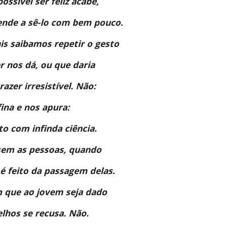
ossível ser feliz acabe, 
nde a sê-lo com bem pouco. 
s saibamos repetir o gesto 
r nos dá, ou que daria 
zer irresistível. Não: 
ina e nos apura: 
o com infinda ciência. 
sem as pessoas, quando 
é feito da passagem delas. 
que ao jovem seja dado 
elhos se recusa. Não. 