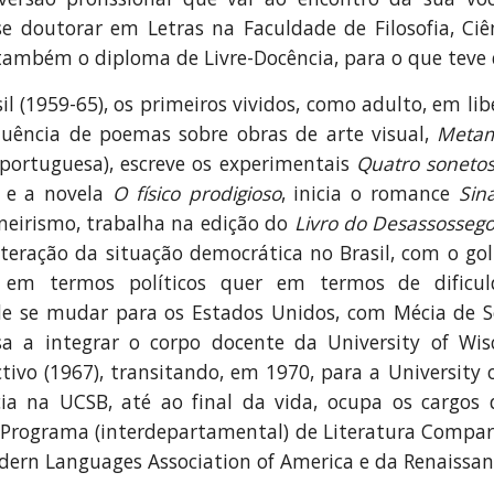
e doutorar em Letras na Faculdade de Filosofia, Ciê
ambém o diploma de Livre-Docência, para o que teve qu
il (1959-65), os primeiros vividos, como adulto, em lib
uência de poemas sobre obras de arte visual,
Metam
 portuguesa), escreve os experimentais
Quatro soneto
e a novela
O físico prodigioso
, inicia o romance
Sin
eirismo, trabalha na edição do
Livro do Desassosseg
alteração da situação democrática no Brasil, com o go
r em termos políticos quer em termos de dific
e se mudar para os Estados Unidos, com Mécia de S
a a integrar o corpo docente da University of Wi
ctivo (1967), transitando, em 1970, para a University 
a na UCSB, até ao final da vida, ocupa os cargos
 Programa (interdepartamental) de Literatura Compar
ern Languages Association of America e da Renaissanc