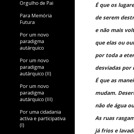
Orgulho de Pai
É que os lugar
Para Memória
de serem destr
Futura
e não mais vol
Por um novo
paradigma
que elas ou ou
autárquico
por toda a ete
Por um novo
paradigma
desviadas por 
autárquico (II)
É que as manei
Por um novo
mudam. Desert
paradigma
autárquico (III)
não de água ou
Por uma cidadania
As ruas rasgam
activa e participativa
(I)
já frios e lava