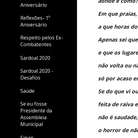
aonde e como?
Aniversário
Em que praias, 
Reflexões- 1º
Aniversário
a que horas do 
Respeito pelos Ex-
Apenas sei que
Combatentes
e que os lugar
Sardoal 2020
não volta ou n
Sardoal 2020 -
Desafios
só por acaso er
Se do que vi o
Saúde
feita de raiva e
Se eu fosse
Presidente da
não é saudade,
Assembleia
Municipal
o horror de nã
Sinais