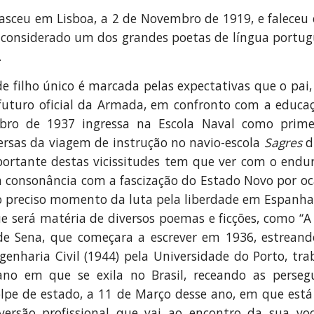
asceu em Lisboa, a 2 de Novembro de 1919, e faleceu 
 considerado um dos grandes poetas de língua portug
.
 de filho único é marcada pelas expectativas que o p
futuro oficial da Armada, em confronto com a educa
bro de 1937 ingressa na Escola Naval como prime
versas da viagem de instrução no navio-escola
Sagres
d
portante destas vicissitudes tem que ver com o end
m consonância com a fascização do Estado Novo por oc
 preciso momento da luta pela liberdade em Espanha 
e será matéria de diversos poemas e ficções, como “A 
 de Sena, que começara a escrever em 1936, estrea
ngenharia Civil (1944) pela Universidade do Porto, 
no em que se exila no Brasil, receando as persegu
olpe de estado, a 11 de Março desse ano, em que está
ersão profissional que vai ao encontro da sua voc