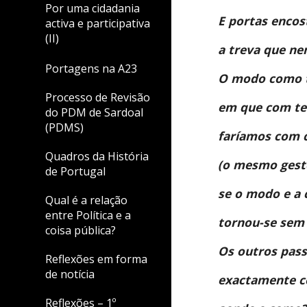
Por uma cidadania
E portas encos
activa e participativa
(II)
a treva que n
Portagens na A23
O modo como t
Processo de Revisão
em que com te
do PDM de Sardoal
(PDMS)
faríamos com c
Quadros da História
(o mesmo gesto
de Portugal
se o modo e a c
Qual é a relação
entre Política e a
tornou-se sem 
coisa pública?
Os outros pass
Reflexões em forma
de notícia
exactamente c
Reflexões – 1º