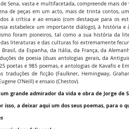
 de Sena, vasta e multifacetada, compreende mais de
ena de peças em um acto, mais de trinta contos, u
dos à crítica e ao ensaio (com destaque para os e
sia estabelece um importante diálogo), à história e à 
smo foram pioneiros, tal como a sua história da lit
r das literaturas e das culturas foi extremamente fecun
 Brasil, da Espanha, da Itália, da França, da Alema
aduções de poesia (duas antologias gerais, da Antigu
5 poetas e 985 poemas, e antologias de Kavafis e Em
as traduções de ficção (Faulkner, Hemingway, Graha
ugene O’Neill) e ensaio (Chestov).
 um grande admirador da vida e obra de Jorge de S
or isso, a deixar aqui um dos seus poemas, para o
es