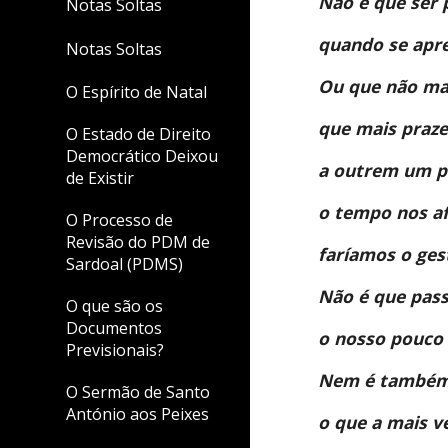
Não é que ser p
Notas Soltas
quando se apre
Notas Soltas
Ou que não mai
O Espírito de Natal
que mais praze
O Estado de Direito
Democrático Deixou
a outrem um pra
de Existir
o tempo nos af
O Processo de
Revisão do PDM de
faríamos o gest
Sardoal (PDMS)
Não é que pas
O que são os
Documentos
o nosso pouco 
Previsionais?
Nem é também 
O Sermão de Santo
António aos Peixes
o que a mais v