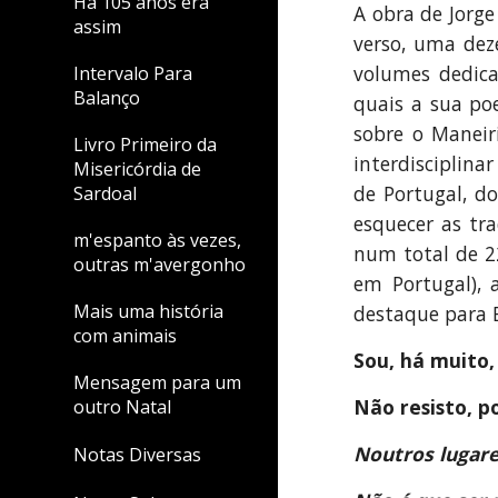
Há 105 anos era
A obra de Jorge
assim
verso, uma dez
volumes dedica
Intervalo Para
Balanço
quais a sua poe
sobre o Maneiri
Livro Primeiro da
interdisciplina
Misericórdia de
de Portugal, do
Sardoal
esquecer as tr
m'espanto às vezes,
num total de 22
outras m'avergonho
em Portugal), 
Mais uma história
destaque para E
com animais
Sou, há muito,
Mensagem para um
Não resisto, p
outro Natal
Noutros lugar
Notas Diversas