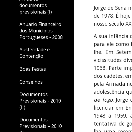
documentos
Jorge de Sena n
previsionais (I)
de 1978. É hoje
nosso século XX
Anuário Financeiro
dos Municípios
A sua infância
Portugueses - 2008
para ele como 
Austeridade e
lhe. Em Setem
Contenção
vicissitudes di
1938. Parte im
Boas Festas
dos cadetes, e
Conselhos
pela Armada no
adolescência qu
Documentos
de fogo
. Jorge
Previsionais - 2010
(II)
licenciar em E
1948 a 1959, a
Documentos
tentativa de g
Previsionais – 2010
lhe uma reconv