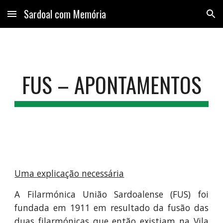
Sardoal com Memória
Skip to main content
Skip to navigation
FUS – APONTAMENTOS
Uma explicação necessária
A Filarmónica União Sardoalense (FUS) foi
fundada em 1911 em resultado da fusão das
duas filarmónicas que então existiam na Vila