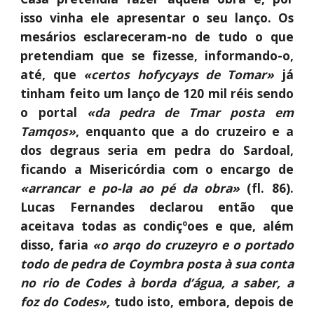
isso vinha ele apresentar o seu lanço. Os
mesários esclareceram-no de tudo o que
pretendiam que se fizesse, informando-o,
até, que
«certos hofycyays de Tomar»
já
tinham feito um lanço de 120 mil réis sendo
o portal
«da pedra de Tmar posta em
Tamqos»
, enquanto que a do cruzeiro e a
dos degraus seria em pedra do Sardoal,
ficando a Misericórdia com o encargo de
«arrancar e po-la ao pé da obra»
(fl. 86).
Lucas Fernandes declarou então que
aceitava todas as condiçºoes e que, além
disso, faria
«o arqo do cruzeyro e o portado
todo de pedra de Coymbra posta à sua conta
no rio de Codes à borda d’água, a saber, a
foz do Codes»,
tudo isto, embora, depois de