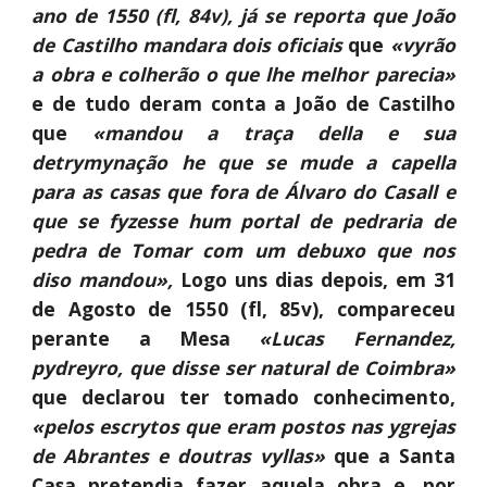
ano de 1550 (fl, 84v), já se reporta que João
de Castilho mandara dois oficiais
que
«vyrão
a obra e colherão o que lhe melhor parecia»
e de tudo deram conta a João de Castilho
que
«mandou a traça della e sua
detrymynação he que se mude a capella
para as casas que fora de Álvaro do Casall e
que se fyzesse hum portal de pedraria de
pedra de Tomar com um debuxo que nos
diso mandou»,
Logo uns dias depois, em 31
de Agosto de 1550 (fl, 85v), compareceu
perante a Mesa
«Lucas Fernandez,
pydreyro, que disse ser natural de Coimbra»
que declarou ter tomado conhecimento,
«pelos escrytos que eram postos nas ygrejas
de Abrantes e doutras vyllas»
que a Santa
Casa pretendia fazer aquela obra e, por